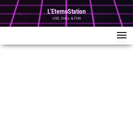
Skip
L'EternoStation
to
LIVE, CHILL & FUN
the
content