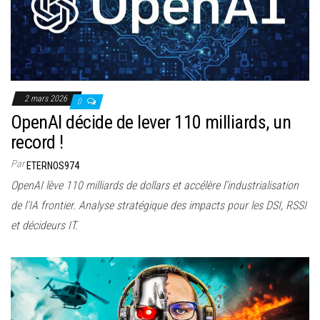
2 mars 2026
0
OpenAI décide de lever 110 milliards, un
record !
Par
ETERNOS974
OpenAI lève 110 milliards de dollars et accélère l’industrialisation
de l’IA frontier. Analyse stratégique des impacts pour les DSI, RSSI
et décideurs IT.