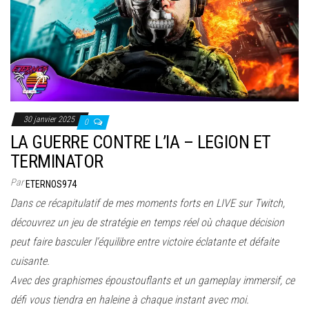
30 janvier 2025
0
LA GUERRE CONTRE L’IA – LEGION ET
TERMINATOR
Par
ETERNOS974
Dans ce récapitulatif de mes moments forts en LIVE sur Twitch,
découvrez un jeu de stratégie en temps réel où chaque décision
peut faire basculer l’équilibre entre victoire éclatante et défaite
cuisante.
Avec des graphismes époustouflants et un gameplay immersif, ce
défi vous tiendra en haleine à chaque instant avec moi.