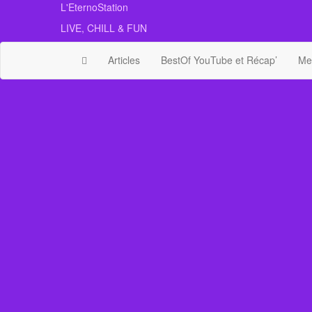
Skip
L'EternoStation
to
LIVE, CHILL & FUN
the
content
Articles
BestOf YouTube et Récap’
Mes