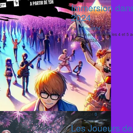
Immersion dans 
2024
Par
eternos974
Le week-end dernier, les 4 et 5 a
Geekaly 2024. Un…
2 août 2024
0
Les Joueurs de