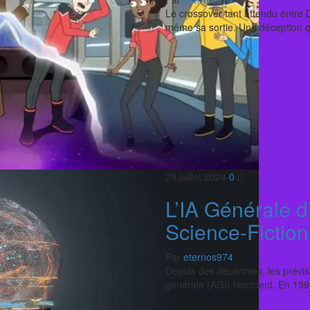
Le crossover tant attendu entre
même sa sortie. Une déception
29 juillet 2024
0
L’IA Générale d’
Science-Fiction
Par
eternos974
Depuis des décennies, les prévisio
générale (AGI) fascinent. En 199