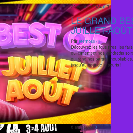
22 octobre 2024
0
LE GRAND BE
JUILLET-AOÛT
Par
eternos974
Découvrez les fous rires, les fai
qui pimentent nos vendredis soirs.
qui rend nos parties inoubliables.
jusqu’au bout de la souris !
8 août 2024
0