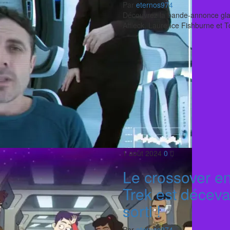
Par
eternos974
Découvrez la bande-annonce glaça
Affleck, Laurence Fishburne et 
1 août 2024
0
Le crossover en
Trek est décev
sorti !
Par
eternos974