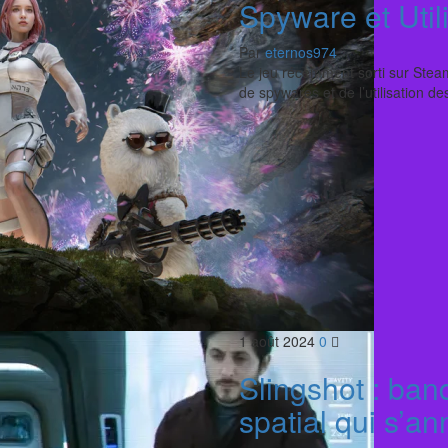
Spyware et Uti
Par
eternos974
Le jeu récemment sorti sur Ste
de spywares et de l’utilisation 
1 août 2024
0
Slingshot : ban
spatial qui s’a