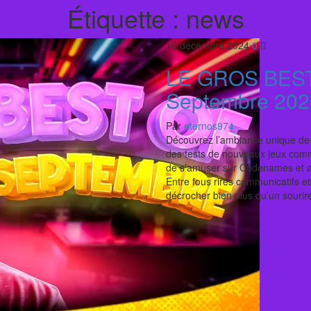
Étiquette :
news
16 décembre 2024
0
LE GROS BES
Septembre 202
Par
eternos974
Découvrez l’ambiance unique de 
des tests de nouveaux jeux comm
de s’amuser sur Codenames et au
Entre fous rires communicatifs e
décrocher bien plus qu’un sourir