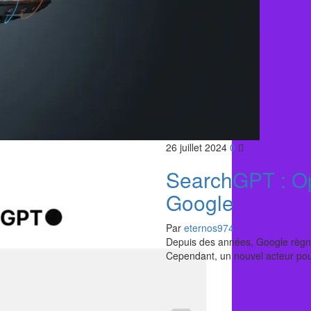
26 juillet 2024
0
SearchGPT : Op
Google
Par
eternos974
Depuis des années, Google règn
Cependant, un nouvel acteur pour