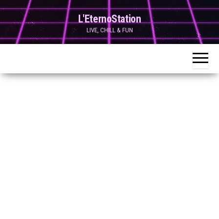
Skip
L'EternoStation
to
LIVE, CHILL & FUN
the
content