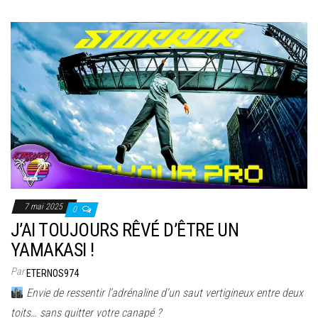
7 mai 2025
0
J’AI TOUJOURS RÊVÉ D’ÊTRE UN
YAMAKASI !
Par
ETERNOS974
Envie de ressentir l’adrénaline d’un saut vertigineux entre deux
toits… sans quitter votre canapé ?