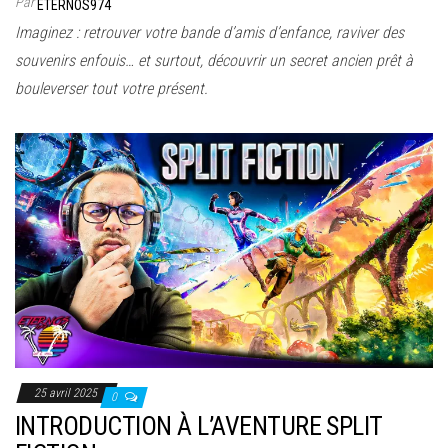
Par
ETERNOS974
Imaginez : retrouver votre bande d’amis d’enfance, raviver des
souvenirs enfouis… et surtout, découvrir un secret ancien prêt à
bouleverser tout votre présent.
25 avril 2025
0
INTRODUCTION À L’AVENTURE SPLIT