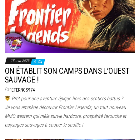
13 mai 2025
0
ON ÉTABLIT SON CAMPS DANS L’OUEST
SAUVAGE !
Par
ETERNOS974
Prêt pour une aventure épique hors des sentiers battus ?
Je vous emmène découvrir Frontier Legends, un tout nouveau
MMO western qui mêle survie hardcore, prospérité farouche et
paysages sauvages à couper le souffle !