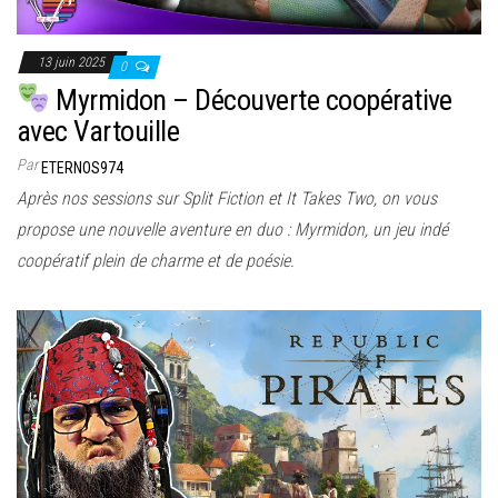
13 juin 2025
0
Myrmidon – Découverte coopérative
avec Vartouille
Par
ETERNOS974
Après nos sessions sur Split Fiction et It Takes Two, on vous
propose une nouvelle aventure en duo : Myrmidon, un jeu indé
coopératif plein de charme et de poésie.