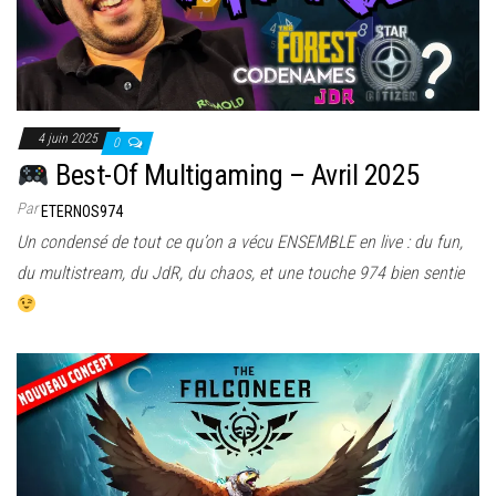
4 juin 2025
0
Best-Of Multigaming – Avril 2025
Par
ETERNOS974
Un condensé de tout ce qu’on a vécu ENSEMBLE en live : du fun,
du multistream, du JdR, du chaos, et une touche 974 bien sentie