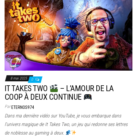
8 mai 2025
0
IT TAKES TWO
– L’AMOUR DE LA
COOP À DEUX CONTINUE
Par
ETERNOS974
Dans ma dernière vidéo sur YouTube, je vous embarque dans
l’univers magique de It Takes Two, un jeu qui redonne ses lettres
de noblesse au gaming à deux.