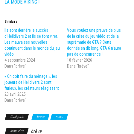
LA MODE VIKING !
Similaire
Ils sont derrière le succès
Vous voulez une preuve de plus
d’Helldivers 2 et ils se font virer.
de la crise du jeu vidéo et de la
Les mauvaises nouvelles
suprématie de GTA ? Cette
continuent dans le monde du jeu
donnée en dit long, GTA 6 n’aura
vidéo
pas de concurrence !
4 septembre 2024
18 février 2026
Dans "brève"
Dans "brève"
« On doit faire du ménage », les
joueurs de Helldivers 2 sont
furieux, les créateurs réagissent
23 avril 2025
Dans "brève"
Catégorie
brève
news
brève
Mots-clés