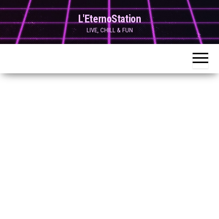
Skip
L'EternoStation
to
LIVE, CHILL & FUN
the
content