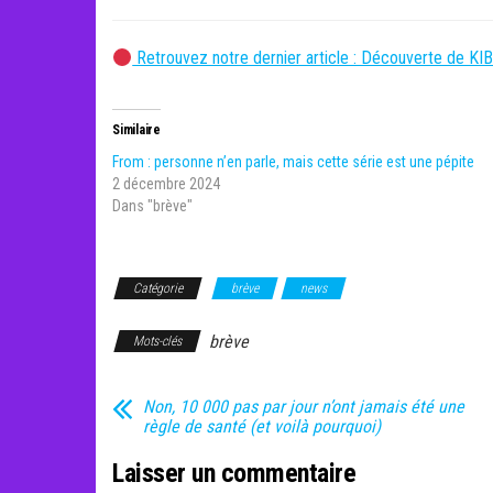
Retrouvez notre dernier article : Découverte de KI
Similaire
From : personne n’en parle, mais cette série est une pépite
2 décembre 2024
Dans "brève"
Catégorie
brève
news
brève
Mots-clés
Non, 10 000 pas par jour n’ont jamais été une
règle de santé (et voilà pourquoi)
Laisser un commentaire