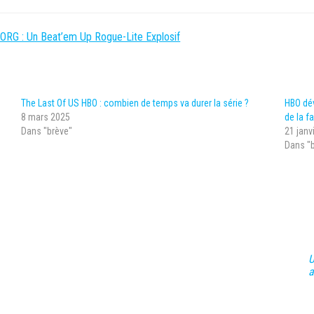
BORG : Un Beat’em Up Rogue-Lite Explosif
The Last Of US HBO : combien de temps va durer la série ?
HBO dé
8 mars 2025
de la f
Dans "brève"
21 janv
Dans "
U
a