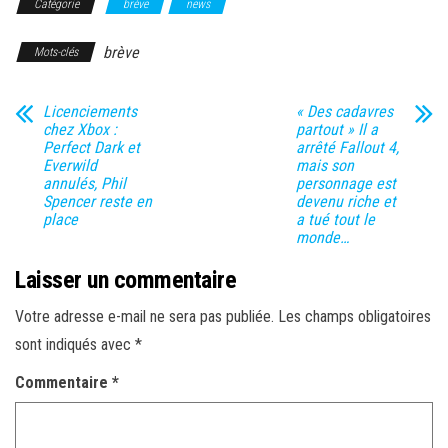
Catégorie
brève
news
brève
Mots-clés
Licenciements
« Des cadavres
chez Xbox :
partout » Il a
Perfect Dark et
arrêté Fallout 4,
Everwild
mais son
annulés, Phil
personnage est
Spencer reste en
devenu riche et
place
a tué tout le
monde…
Laisser un commentaire
Votre adresse e-mail ne sera pas publiée.
Les champs obligatoires
sont indiqués avec
*
Commentaire
*