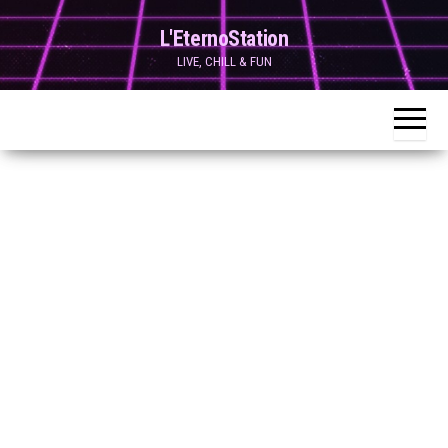
Skip
L'EternoStation
to
LIVE, CHILL & FUN
the
content