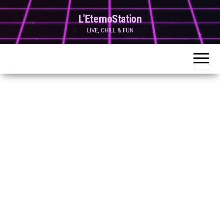
Skip
L'EternoStation
to
LIVE, CHILL & FUN
the
content