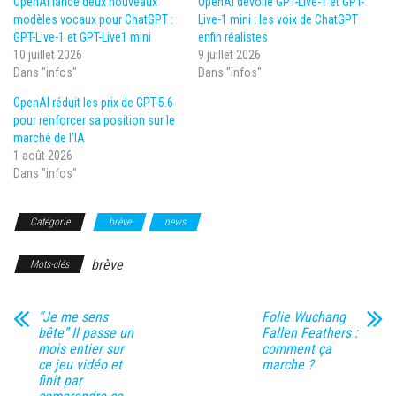
OpenAI lance deux nouveaux
OpenAI dévoile GPT-Live-1 et GPT-
modèles vocaux pour ChatGPT :
Live-1 mini : les voix de ChatGPT
GPT-Live-1 et GPT-Live1 mini
enfin réalistes
10 juillet 2026
9 juillet 2026
Dans "infos"
Dans "infos"
OpenAI réduit les prix de GPT-5.6
pour renforcer sa position sur le
marché de l’IA
1 août 2026
Dans "infos"
Catégorie
brève
news
brève
Mots-clés
“Je me sens
Folie Wuchang
bête” Il passe un
Fallen Feathers :
mois entier sur
comment ça
ce jeu vidéo et
marche ?
finit par