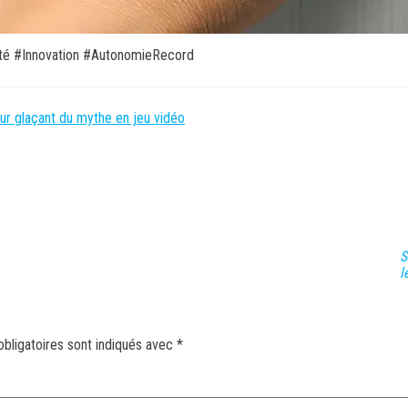
té #Innovation #AutonomieRecord
our glaçant du mythe en jeu vidéo
S
l
bligatoires sont indiqués avec
*