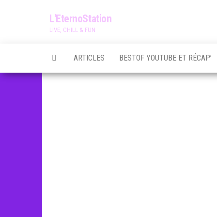
Skip
L'EternoStation
to
LIVE, CHILL & FUN
the
content
ARTICLES
BESTOF YOUTUBE ET RÉCAP’