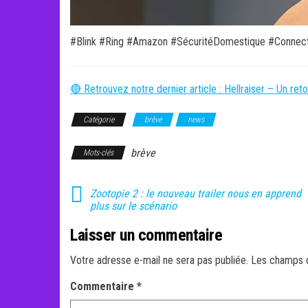
#Blink #Ring #Amazon #SécuritéDomestique #Connec
🔴 Retrouvez notre dernier article : Hellraiser – Un ret
Catégorie
brève
news
brève
Mots-clés
Zootopie 2 : le nouveau trailer nous en apprend
plus sur le scénario
Laisser un commentaire
Votre adresse e-mail ne sera pas publiée.
Les champs o
Commentaire
*