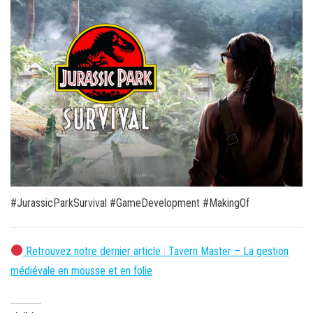
#JurassicParkSurvival #GameDevelopment #MakingOf
Retrouvez notre dernier article : Tavern Master – La gestion
médiévale en mousse et en folie