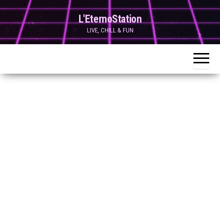
Skip
L'EternoStation
to
LIVE, CHILL & FUN
the
content