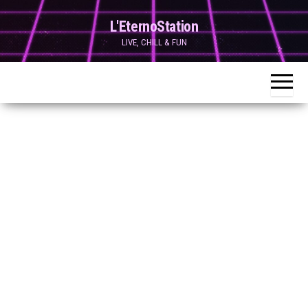
Skip
L'EternoStation
to
LIVE, CHILL & FUN
the
content