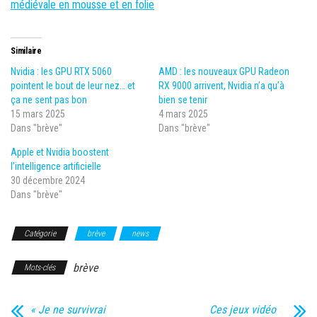
médiévale en mousse et en folie
Similaire
Nvidia : les GPU RTX 5060
AMD : les nouveaux GPU Radeon
pointent le bout de leur nez… et
RX 9000 arrivent, Nvidia n’a qu’à
ça ne sent pas bon
bien se tenir
15 mars 2025
4 mars 2025
Dans "brève"
Dans "brève"
Apple et Nvidia boostent
l’intelligence artificielle
30 décembre 2024
Dans "brève"
Catégorie
brève
news
brève
Mots-clés
« Je ne survivrai
Ces jeux vidéo