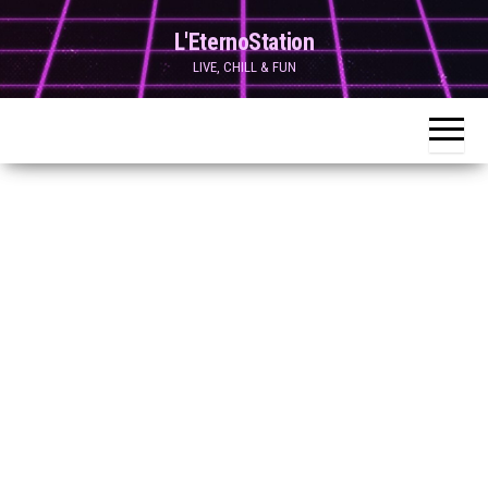
Skip
L'EternoStation
to
LIVE, CHILL & FUN
the
content