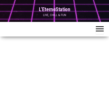
Skip
L'EternoStation
to
LIVE, CHILL & FUN
the
content