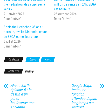
the Hedgehog, des surprises à
million de ventes en 24h, SEGA
venir ?
est heureux
21 janvier 2026
26 octobre 2024
Dans "brève"
Dans "brève"
Sonic the Hedgehog 35 ans :
Histoire, rivalité Nintendo, chute
de SEGA et meilleurs jeux
6 juillet 2026
Dans "infos"
Catégorie
brève
news
brève
Mots-clés
Alien : Earth
Google Maps
épisode 6 : le
teste une
destin d’un
fonction
perso
attendue depuis
bouleverse une
longtemps sur
ancienne
Android