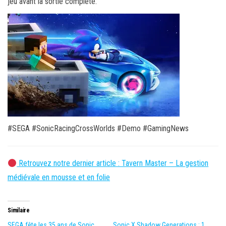
jeu avant la sortie complète.
#SEGA #SonicRacingCrossWorlds #Demo #GamingNews
Retrouvez notre dernier article : Tavern Master – La gestion
médiévale en mousse et en folie
Similaire
SEGA fête les 35 ans de Sonic
Sonic X Shadow Generations : 1