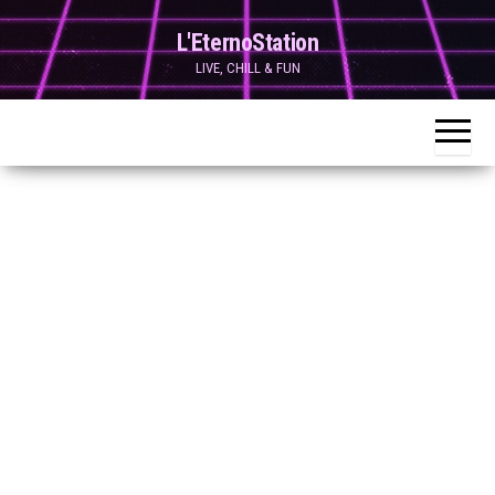
Skip
L'EternoStation
to
LIVE, CHILL & FUN
the
content