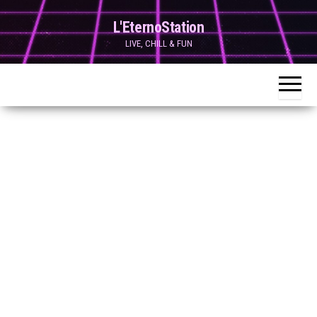
Skip
L'EternoStation
to
LIVE, CHILL & FUN
the
content