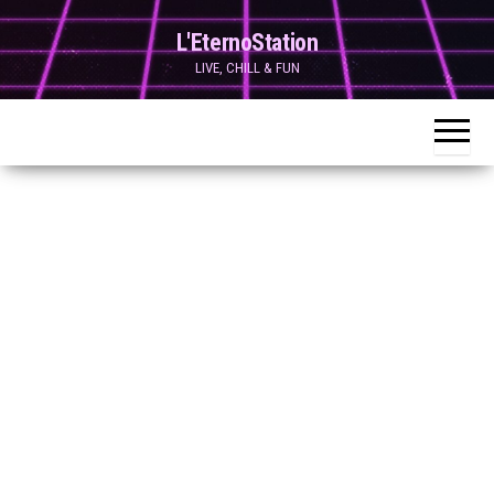
Skip
L'EternoStation
to
LIVE, CHILL & FUN
the
content