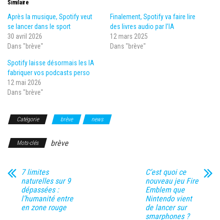
Similaire
Après la musique, Spotify veut
Finalement, Spotify va faire lire
se lancer dans le sport
des livres audio par l’IA
30 avril 2026
12 mars 2025
Dans "brève"
Dans "brève"
Spotify laisse désormais les IA
fabriquer vos podcasts perso
12 mai 2026
Dans "brève"
Catégorie
brève
news
brève
Mots-clés
7 limites
C’est quoi ce
naturelles sur 9
nouveau jeu Fire
dépassées :
Emblem que
l’humanité entre
Nintendo vient
en zone rouge
de lancer sur
smarphones ?