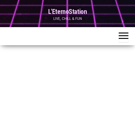
Skip
L'EternoStation
to
LIVE, CHILL & FUN
the
content