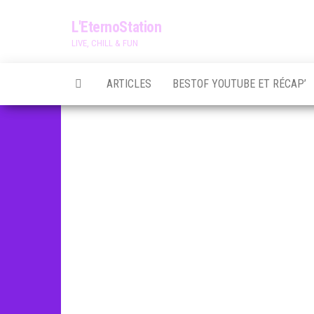
Skip
L'EternoStation
to
LIVE, CHILL & FUN
the
content
ARTICLES
BESTOF YOUTUBE ET RÉCAP’