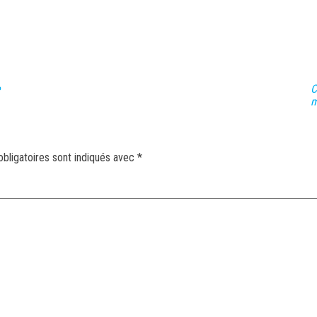
e
C
m
bligatoires sont indiqués avec
*