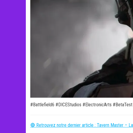
#Battlefield6 #DICEStudios #ElectronicArts #BetaTes
🔴 Retrouvez notre dernier article : Tavern Master – L