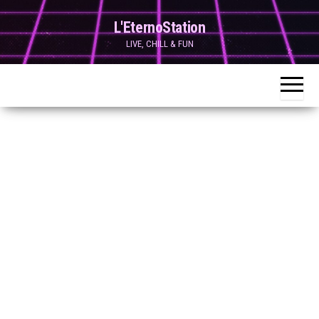
Skip
L'EternoStation
to
LIVE, CHILL & FUN
the
content