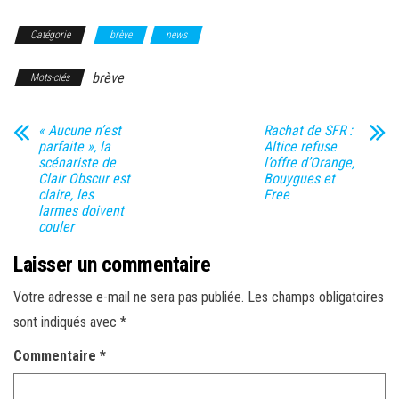
Catégorie
brève
news
brève
Mots-clés
« Aucune n’est
Rachat de SFR :
parfaite », la
Altice refuse
scénariste de
l’offre d’Orange,
Clair Obscur est
Bouygues et
claire, les
Free
larmes doivent
couler
Laisser un commentaire
Votre adresse e-mail ne sera pas publiée.
Les champs obligatoires
sont indiqués avec
*
Commentaire
*