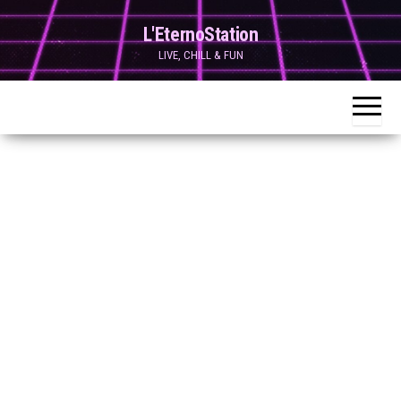
Skip
L'EternoStation
to
LIVE, CHILL & FUN
the
content