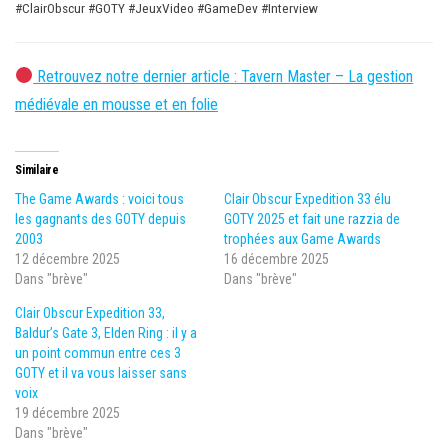
#ClairObscur #GOTY #JeuxVideo #GameDev #Interview
Retrouvez notre dernier article : Tavern Master – La gestion
médiévale en mousse et en folie
Similaire
The Game Awards : voici tous
Clair Obscur Expedition 33 élu
les gagnants des GOTY depuis
GOTY 2025 et fait une razzia de
2003
trophées aux Game Awards
12 décembre 2025
16 décembre 2025
Dans "brève"
Dans "brève"
Clair Obscur Expedition 33,
Baldur’s Gate 3, Elden Ring : il y a
un point commun entre ces 3
GOTY et il va vous laisser sans
voix
19 décembre 2025
Dans "brève"