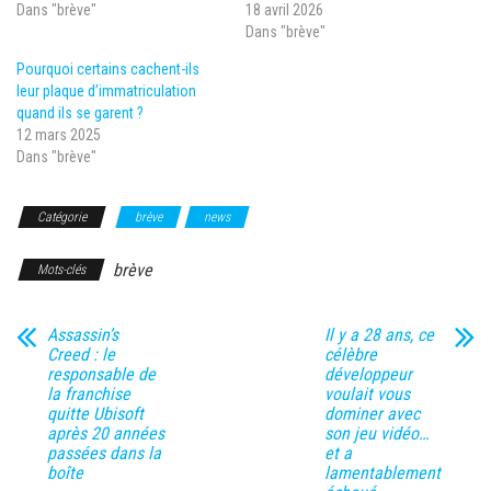
Dans "brève"
18 avril 2026
Dans "brève"
Pourquoi certains cachent-ils
leur plaque d’immatriculation
quand ils se garent ?
12 mars 2025
Dans "brève"
Catégorie
brève
news
brève
Mots-clés
Assassin’s
Il y a 28 ans, ce
Creed : le
célèbre
responsable de
développeur
la franchise
voulait vous
quitte Ubisoft
dominer avec
après 20 années
son jeu vidéo…
passées dans la
et a
boîte
lamentablement