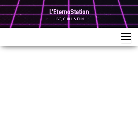
Skip
L'EternoStation
to
LIVE, CHILL & FUN
the
content