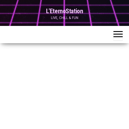
Skip
L'EternoStation
to
LIVE, CHILL & FUN
the
content