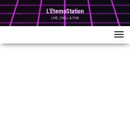
Skip
L'EternoStation
to
LIVE, CHILL & FUN
the
content