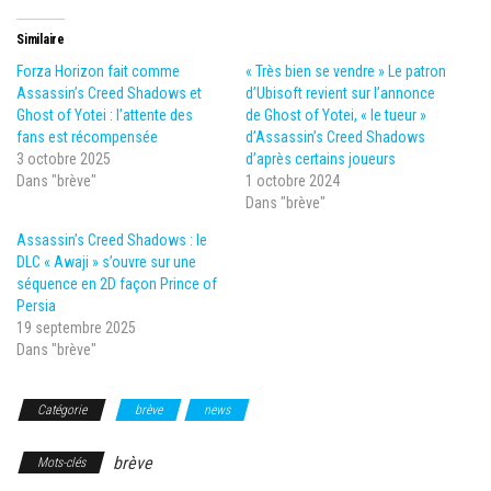
Similaire
Forza Horizon fait comme
« Très bien se vendre » Le patron
Assassin’s Creed Shadows et
d’Ubisoft revient sur l’annonce
Ghost of Yotei : l’attente des
de Ghost of Yotei, « le tueur »
fans est récompensée
d’Assassin’s Creed Shadows
3 octobre 2025
d’après certains joueurs
Dans "brève"
1 octobre 2024
Dans "brève"
Assassin’s Creed Shadows : le
DLC « Awaji » s’ouvre sur une
séquence en 2D façon Prince of
Persia
19 septembre 2025
Dans "brève"
Catégorie
brève
news
brève
Mots-clés