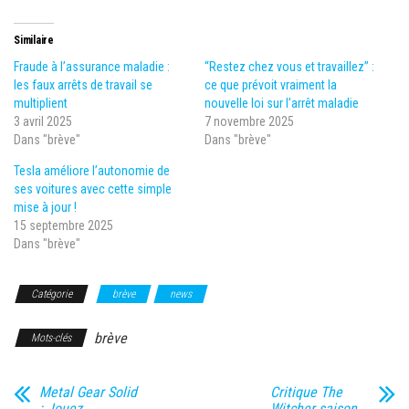
Similaire
Fraude à l’assurance maladie :
“Restez chez vous et travaillez” :
les faux arrêts de travail se
ce que prévoit vraiment la
multiplient
nouvelle loi sur l’arrêt maladie
3 avril 2025
7 novembre 2025
Dans "brève"
Dans "brève"
Tesla améliore l’autonomie de
ses voitures avec cette simple
mise à jour !
15 septembre 2025
Dans "brève"
Catégorie
brève
news
brève
Mots-clés
Metal Gear Solid
Critique The
: Jouez
Witcher saison