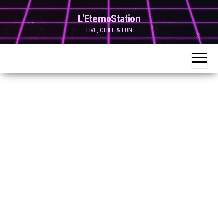
Skip
L'EternoStation
to
LIVE, CHILL & FUN
the
content