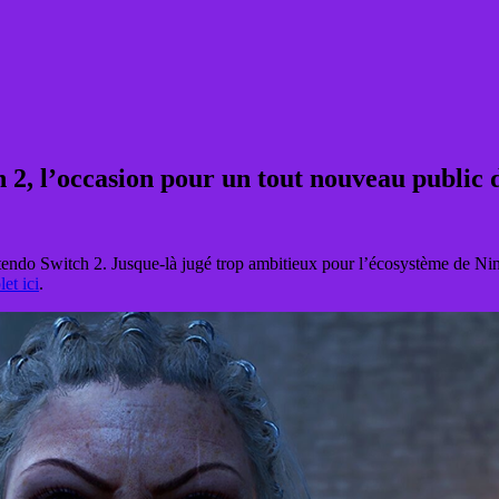
, l’occasion pour un tout nouveau public de
ntendo Switch 2. Jusque-là jugé trop ambitieux pour l’écosystème de N
let ici
.