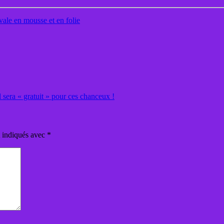
vale en mousse et en folie
 sera « gratuit » pour ces chanceux !
t indiqués avec
*