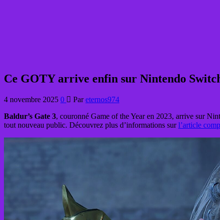
Ce GOTY arrive enfin sur Nintendo Switch 2
4 novembre 2025
0
Par
eternos974
Baldur’s Gate 3
, couronné Game of the Year en 2023, arrive sur Ni
tout nouveau public. Découvrez plus d’informations sur
l’article comp