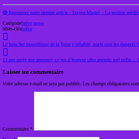
🔴 Retrouvez notre dernier article : Tavern Master – La gestion médié
Catégorie
brève
news
Mots-clés
brève
Le bouclier magnétique de la Terre s’affaiblit, quels sont les dangers ?
13 ans après son annonce, ce jeu d’horreur ultra attendu sort enfin… il
Laisser un commentaire
Votre adresse e-mail ne sera pas publiée.
Les champs obligatoires son
Commentaire
*