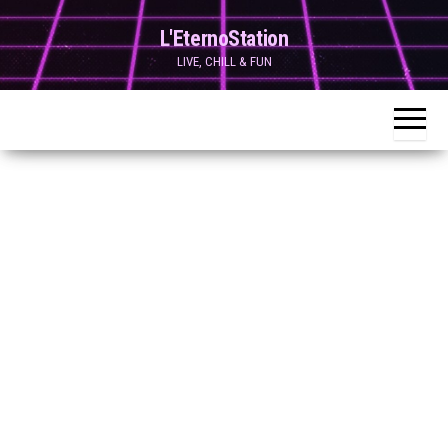
Skip
L'EternoStation
to
LIVE, CHILL & FUN
the
content