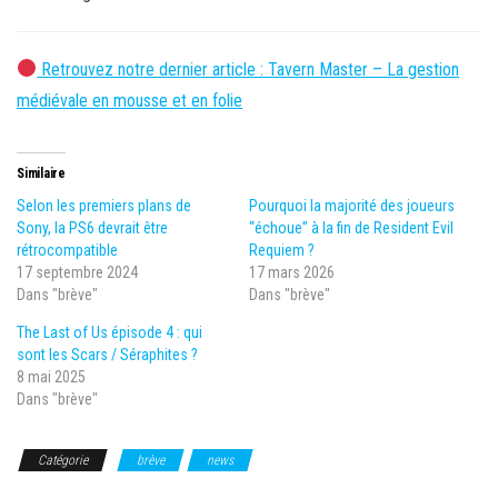
Retrouvez notre dernier article : Tavern Master – La gestion
médiévale en mousse et en folie
Similaire
Selon les premiers plans de
Pourquoi la majorité des joueurs
Sony, la PS6 devrait être
“échoue” à la fin de Resident Evil
rétrocompatible
Requiem ?
17 septembre 2024
17 mars 2026
Dans "brève"
Dans "brève"
The Last of Us épisode 4 : qui
sont les Scars / Séraphites ?
8 mai 2025
Dans "brève"
Catégorie
brève
news