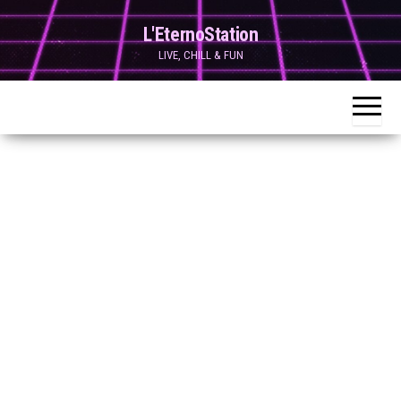
Skip
L'EternoStation
to
LIVE, CHILL & FUN
the
content