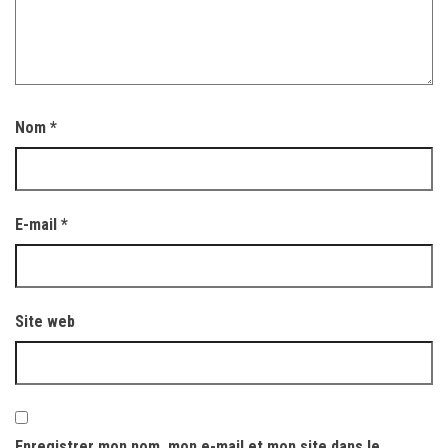
Nom
*
E-mail
*
Site web
Enregistrer mon nom, mon e-mail et mon site dans le