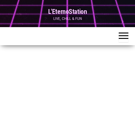
Skip
L'EternoStation
to
LIVE, CHILL & FUN
the
content