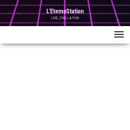
Skip
L'EternoStation
to
LIVE, CHILL & FUN
the
content