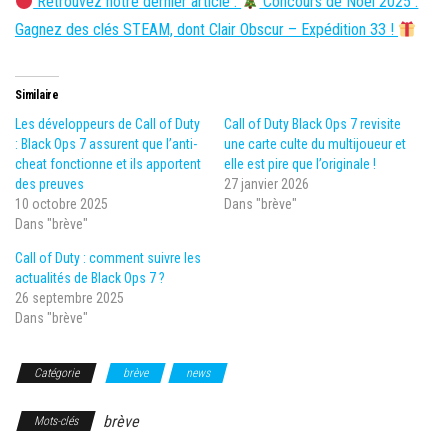
Retrouvez notre dernier article :
Concours de Noël 2025 :
Gagnez des clés STEAM, dont Clair Obscur – Expédition 33 !
Similaire
Les développeurs de Call of Duty
Call of Duty Black Ops 7 revisite
: Black Ops 7 assurent que l’anti-
une carte culte du multijoueur et
cheat fonctionne et ils apportent
elle est pire que l’originale !
des preuves
27 janvier 2026
10 octobre 2025
Dans "brève"
Dans "brève"
Call of Duty : comment suivre les
actualités de Black Ops 7 ?
26 septembre 2025
Dans "brève"
Catégorie
brève
news
brève
Mots-clés