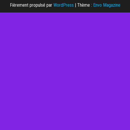
Fièrement propulsé par
WordPress
|
Thème :
Envo Magazine