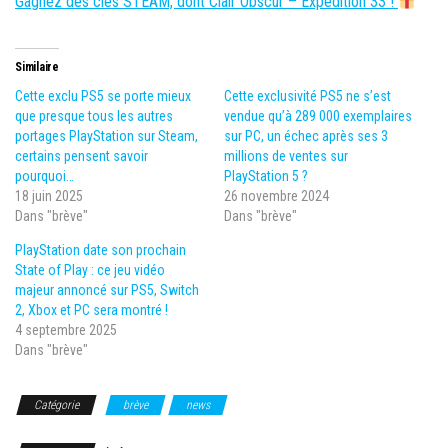
Gagnez des clés STEAM, dont Clair Obscur – Expédition 33 !
Similaire
Cette exclu PS5 se porte mieux
Cette exclusivité PS5 ne s’est
que presque tous les autres
vendue qu’à 289 000 exemplaires
portages PlayStation sur Steam,
sur PC, un échec après ses 3
certains pensent savoir
millions de ventes sur
pourquoi…
PlayStation 5 ?
18 juin 2025
26 novembre 2024
Dans "brève"
Dans "brève"
PlayStation date son prochain
State of Play : ce jeu vidéo
majeur annoncé sur PS5, Switch
2, Xbox et PC sera montré !
4 septembre 2025
Dans "brève"
Catégorie
brève
news