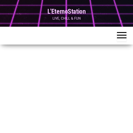
Skip
L'EternoStation
to
LIVE, CHILL & FUN
the
content