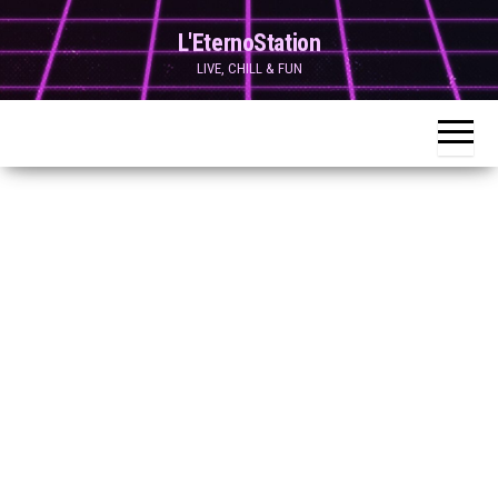
Skip
L'EternoStation
to
LIVE, CHILL & FUN
the
content