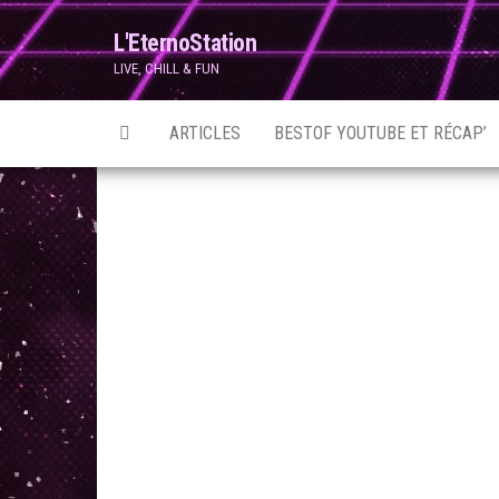
Skip
L'EternoStation
to
LIVE, CHILL & FUN
the
content
ARTICLES
BESTOF YOUTUBE ET RÉCAP’