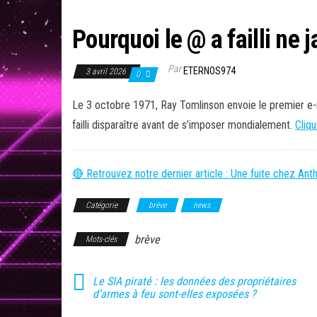
Pourquoi le @ a failli ne 
Par
ETERNOS974
3 avril 2026
0
Le 3 octobre 1971, Ray Tomlinson envoie le premier e-ma
failli disparaître avant de s’imposer mondialement.
Cliqu
🔴 Retrouvez notre dernier article : Une fuite chez Ant
Catégorie
brève
news
brève
Mots-clés
Le SIA piraté : les données des propriétaires
d’armes à feu sont-elles exposées ?