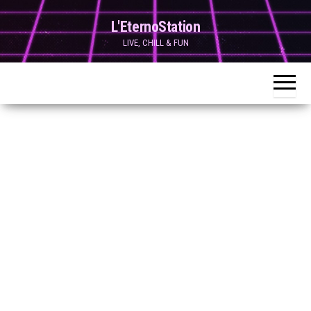
Skip
L'EternoStation
to
LIVE, CHILL & FUN
the
content