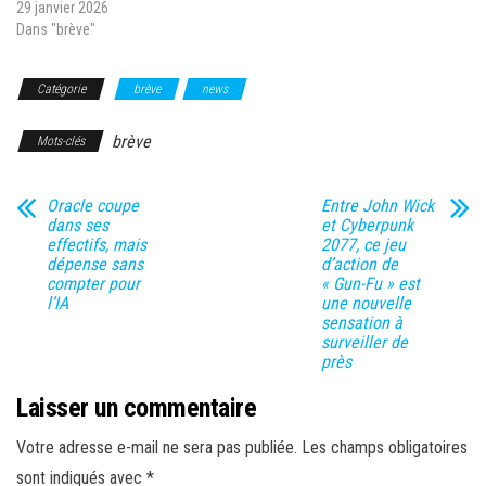
29 janvier 2026
Dans "brève"
Catégorie
brève
news
brève
Mots-clés
Oracle coupe
Entre John Wick
dans ses
et Cyberpunk
effectifs, mais
2077, ce jeu
dépense sans
d’action de
compter pour
« Gun-Fu » est
l’IA
une nouvelle
sensation à
surveiller de
près
Laisser un commentaire
Votre adresse e-mail ne sera pas publiée.
Les champs obligatoires
sont indiqués avec
*