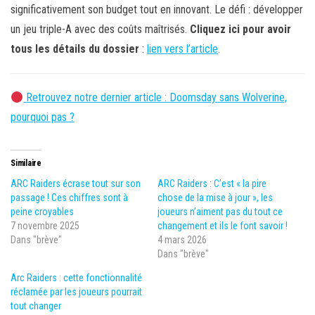
significativement son budget tout en innovant. Le défi : développer
un jeu triple-A avec des coûts maîtrisés.
Cliquez ici pour avoir
tous les détails du dossier
:
lien vers l’article
.
Retrouvez notre dernier article : Doomsday sans Wolverine,
pourquoi pas ?
Similaire
ARC Raiders écrase tout sur son
ARC Raiders : C’est « la pire
passage ! Ces chiffres sont à
chose de la mise à jour », les
peine croyables
joueurs n’aiment pas du tout ce
7 novembre 2025
changement et ils le font savoir !
Dans "brève"
4 mars 2026
Dans "brève"
Arc Raiders : cette fonctionnalité
réclamée par les joueurs pourrait
tout changer