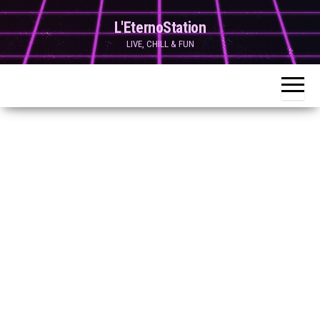
Skip
L'EternoStation
to
LIVE, CHILL & FUN
the
content