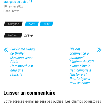
pratiques qu’Ubisoft !
10 février 2025
Dans "brève"
Catégorie
brève
news
brève
Mots-clés
Sur Prime Video,
“Ils ont
ce thriller
commencé à
classieux avec
paniquer”
Chris
L’acteur de Kliff
Hemsworth est
avoue n’avoir
déjà une
rien compris à
réussite
l’histoire et
Pearl Abyss a
revu sa copie
Laisser un commentaire
Votre adresse e-mail ne sera pas publiée.
Les champs obligatoires