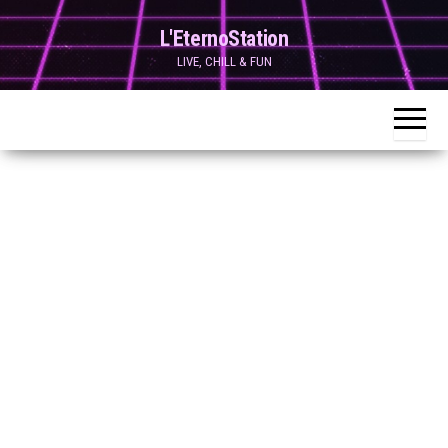
Skip
L'EternoStation
to
LIVE, CHILL & FUN
the
content