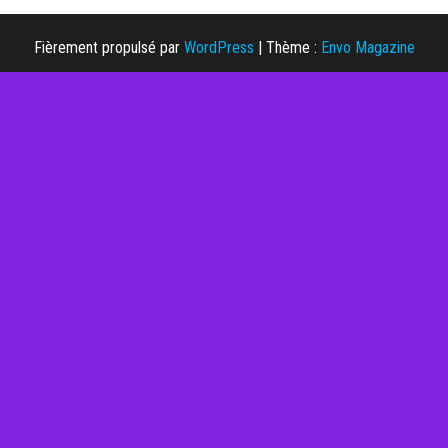
Fièrement propulsé par
WordPress
|
Thème :
Envo Magazine