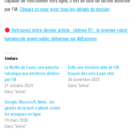
capable de fonctionner hors ligne, c’est un outil de dictée assistée
par l’IA.
Cliquez ici pour avoir tous les détails du dossier
.
Retrouvez notre dernier article : Unitree R1 : le premier robot
humanoïde grand public débarque sur AliExpress
Similaire
Le Moflin de Casio, une peluche
Enfin une fonction utile de l’IA :
robotique aux émotions dictées
trouver des vols à pas cher
par l’IA
26 novembre 2025
21 octobre 2024
Dans "brève"
Dans "brève"
Google, Microsoft, Meta… les
géants de la tech s’allient contre
les arnaques en ligne
19 mars 2026
Dans "brève"