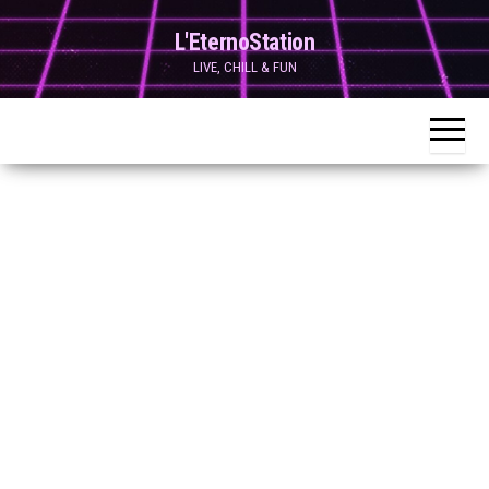
Skip
L'EternoStation
to
LIVE, CHILL & FUN
the
content