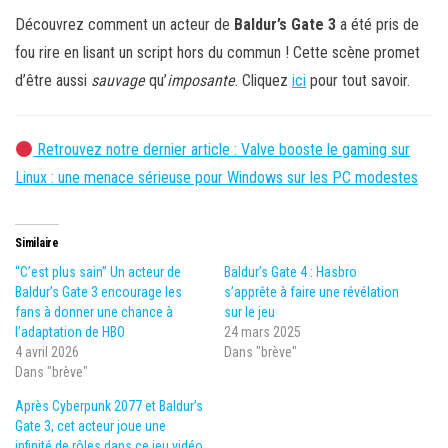
Découvrez comment un acteur de
Baldur’s Gate 3
a été pris de
fou rire en lisant un script hors du commun ! Cette scène promet
d’être aussi
sauvage
qu’
imposante
. Cliquez
ici
pour tout savoir.
Retrouvez notre dernier article : Valve booste le gaming sur
Linux : une menace sérieuse pour Windows sur les PC modestes
Similaire
“C’est plus sain” Un acteur de
Baldur’s Gate 4 : Hasbro
Baldur’s Gate 3 encourage les
s’apprête à faire une révélation
fans à donner une chance à
sur le jeu
l’adaptation de HBO
24 mars 2025
4 avril 2026
Dans "brève"
Dans "brève"
Après Cyberpunk 2077 et Baldur’s
Gate 3, cet acteur joue une
infinité de rôles dans ce jeu vidéo