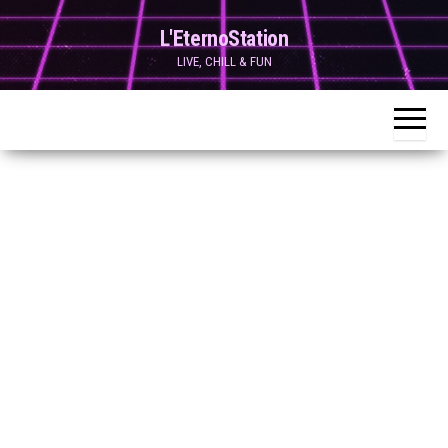
Skip
L'EternoStation
to
LIVE, CHILL & FUN
the
content