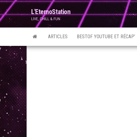
Skip
L'EternoStation
to
LIVE, CHILL & FUN
the
content
ARTICLES
BESTOF YOUTUBE ET RÉCAP’