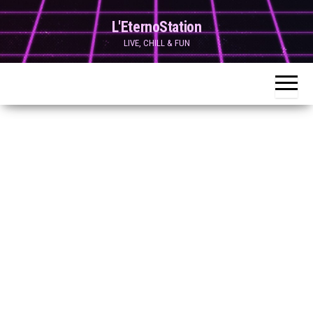
Skip
L'EternoStation
to
LIVE, CHILL & FUN
the
content