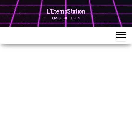
Skip
L'EternoStation
to
LIVE, CHILL & FUN
the
content