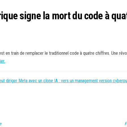
ique signe la mort du code à quatr
st en train de remplacer le traditionnel code à quatre chiffres. Une révo
ier.
veut diriger Meta avec un clone IA : vers un management version cyberp
e
F