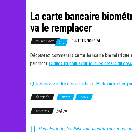
La carte bancaire biométr
va le remplacer
Par
ETERNOS974
22 avril 2026
0
Découvrez comment la
carte bancaire biométrique
e
paiement.
Cliquez ici pour avoir tous les détails du doss
🔴 Retrouvez notre dernier article : Mark Zuckerberg 
Catégorie
brève
news
brève
Mots-clés
Dans Fortnite, les PNJ vont bientôt vous répondr