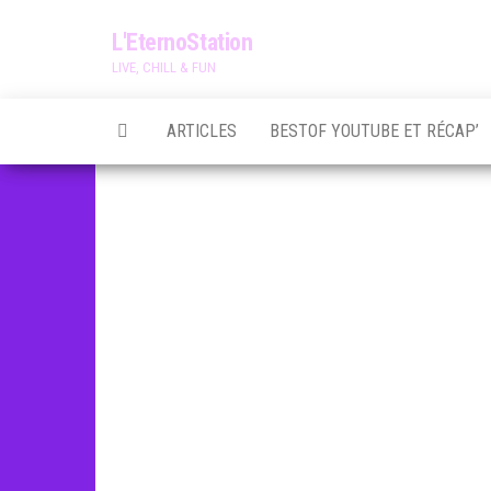
Skip
L'EternoStation
to
LIVE, CHILL & FUN
the
content
ARTICLES
BESTOF YOUTUBE ET RÉCAP’