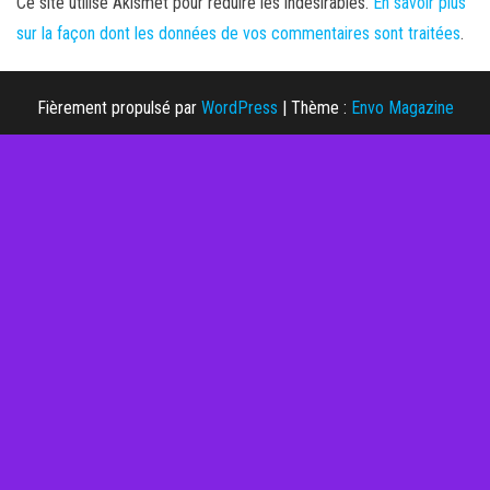
Ce site utilise Akismet pour réduire les indésirables.
En savoir plus
sur la façon dont les données de vos commentaires sont traitées
.
Fièrement propulsé par
WordPress
|
Thème :
Envo Magazine