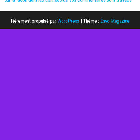
Fièrement propulsé par
WordPress
|
Thème :
Envo Magazine