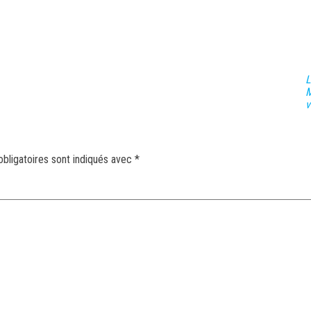
L
M
v
bligatoires sont indiqués avec
*