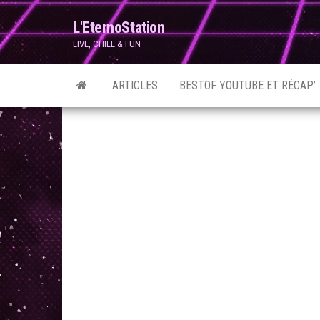
Skip
L'EternoStation
to
LIVE, CHILL & FUN
the
content
ARTICLES
BESTOF YOUTUBE ET RÉCAP’