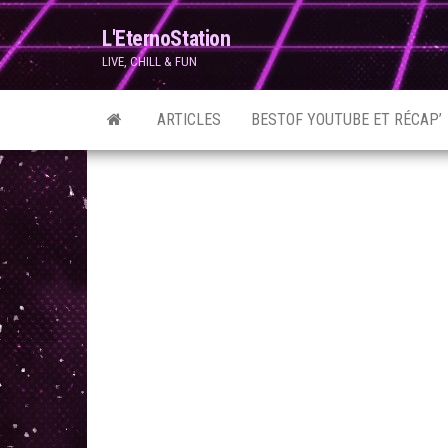
Skip
L'EternoStation
to
LIVE, CHILL & FUN
the
content
ARTICLES
BESTOF YOUTUBE ET RÉCAP’