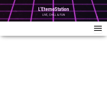
Skip
L'EternoStation
to
LIVE, CHILL & FUN
the
content