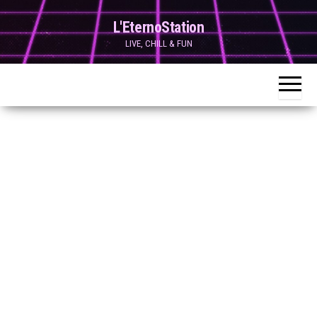
Skip
L'EternoStation
to
LIVE, CHILL & FUN
the
content