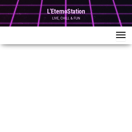
Skip
L'EternoStation
to
LIVE, CHILL & FUN
the
content