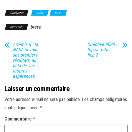
Catégorie
brève
news
brève
Mots-clés
Artemis II : la
Directive 8020 :
NASA dévoile
top ou futur
ses premiers
flop ?
résultats, au
delà de ses
propres
espérances
Laisser un commentaire
Votre adresse e-mail ne sera pas publiée.
Les champs obligatoires
sont indiqués avec
*
Commentaire
*